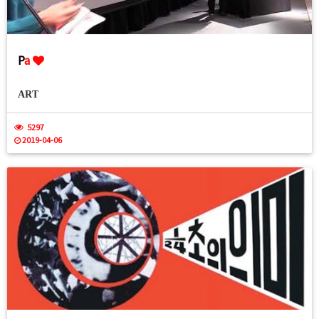
P
a
ART
5297
2019-04-06