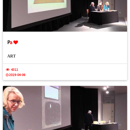
P
a
ART
4311
2019-04-06