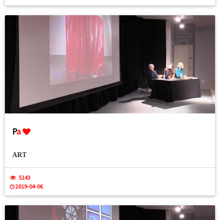
P
a
ART
5143
2019-04-06