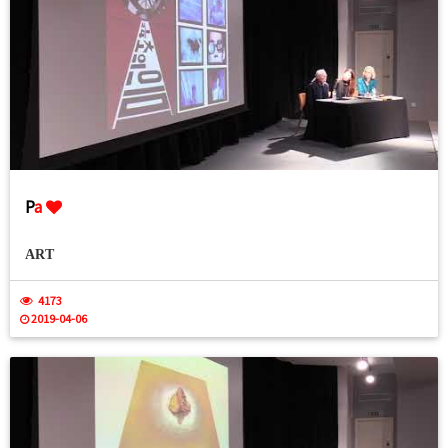
P
a
ART
4173
2019-04-06